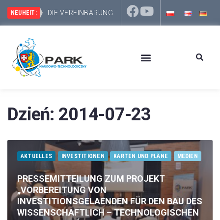
DIE
INVESTITIONSGEBIETE DES WISSENSCHAFTLICH-
NEUHEIT:
Dzień:
2014-07-23
AKTUELLES
INVESTITIONEN
KARTEN UND PLÄNE
MEDIEN
PRESSEMITTEILUNG ZUM PROJEKT
„VORBEREITUNG VON
INVESTITIONSGELAENDEN FÜR DEN BAU DES
WISSENSCHAFTLICH – TECHNOLOGISCHEN