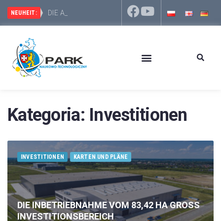
DIE AUSSCHREIBUNG UNBEGREN
INVESTITIONSGEBIETE DES WISSENSCHAFTLICH-
NEUHEIT:
Kategoria:
Investitionen
INVESTITIONEN
KARTEN UND PLÄNE
DIE INBETRIEBNAHME VOM 83,42 HA GROSS
INVESTITIONSBEREICH