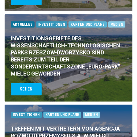
AKTUELLES
INVESTITIONEN
KARTEN UND PLÄNE
MEDIEN
INVESTITIONSGEBIETE DES
WISSENSCHAFTLICH-TECHNOLOGISCHEN
PARKS RZESZOW-DWORZYSKO SIND
BEREITS ZUM TEIL DER
SONDERWIRTSCHAFTSZONE „EURO-PARK”
MIELEC GEWORDEN
SEHEN
INVESTITIONEN
KARTEN UND PLÄNE
MEDIEN
TREFFEN MIT VERTRETERN VON AGENCJA
ROZWOJU PRZEMYSŁU S.A. W MIELCU