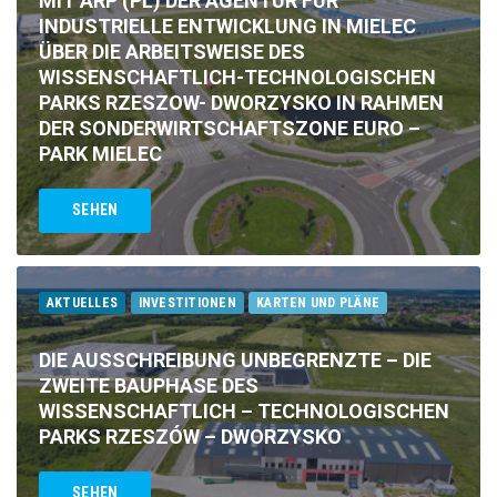
MIT ARP (PL) DER AGENTUR FÜR
INDUSTRIELLE ENTWICKLUNG IN MIELEC
ÜBER DIE ARBEITSWEISE DES
WISSENSCHAFTLICH-TECHNOLOGISCHEN
PARKS RZESZOW- DWORZYSKO IN RAHMEN
DER SONDERWIRTSCHAFTSZONE EURO –
PARK MIELEC
SEHEN
AKTUELLES
INVESTITIONEN
KARTEN UND PLÄNE
DIE AUSSCHREIBUNG UNBEGRENZTE – DIE
ZWEITE BAUPHASE DES
WISSENSCHAFTLICH – TECHNOLOGISCHEN
PARKS RZESZÓW – DWORZYSKO
SEHEN