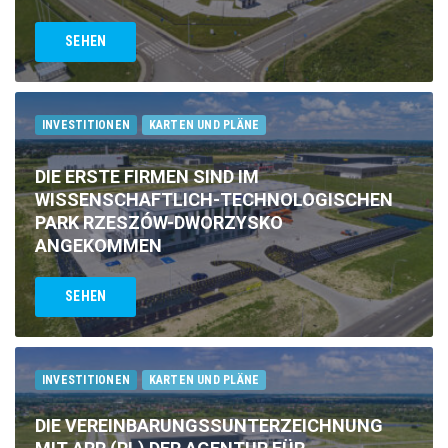
SEHEN
INVESTITIONEN
KARTEN UND PLÄNE
DIE ERSTE FIRMEN SIND IM
WISSENSCHAFTLICH-TECHNOLOGISCHEN
PARK RZESZÓW-DWORZYSKO
ANGEKOMMEN
SEHEN
INVESTITIONEN
KARTEN UND PLÄNE
DIE VEREINBARUNGSSUNTERZEICHNUNG