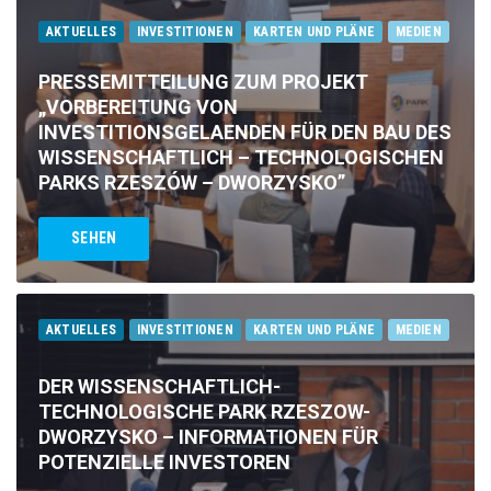
AKTUELLES
INVESTITIONEN
KARTEN UND PLÄNE
MEDIEN
PRESSEMITTEILUNG ZUM PROJEKT
„VORBEREITUNG VON
INVESTITIONSGELAENDEN FÜR DEN BAU DES
WISSENSCHAFTLICH – TECHNOLOGISCHEN
PARKS RZESZÓW – DWORZYSKO”
SEHEN
AKTUELLES
INVESTITIONEN
KARTEN UND PLÄNE
MEDIEN
DER WISSENSCHAFTLICH-
TECHNOLOGISCHE PARK RZESZOW-
DWORZYSKO – INFORMATIONEN FÜR
POTENZIELLE INVESTOREN