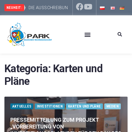
DIE AUSSCHREIBUNG UNBEGRENZTE – DIE ZW
NEUHEIT:
Kategoria:
Karten und
Pläne
AKTUELLES
INVESTITIONEN
KARTEN UND PLÄNE
MEDIEN
PRESSEMITTEILUNG ZUM PROJEKT
„VORBEREITUNG VON